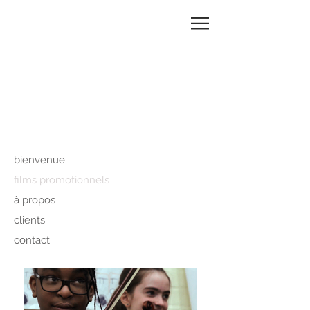
MAGALI
CHARRIER
bienvenue
films promotionnels
à propos
clients
contact