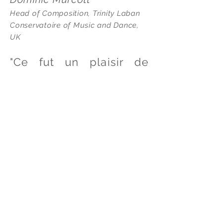
Head of Composition, Trinity Laban
Conservatoire of Music and Dance,
UK
"Ce fut un plaisir de
travailler avec Magali. A
la fois professionnelle et
conciliante, elle a su
prendre en compte les
commentaires du
Conseil d'Administration
pour nous livrer
un film
fidèle à nos objectifs et
nos exigences